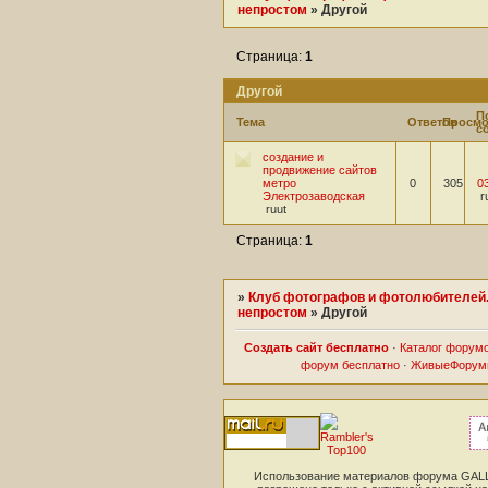
непростом
»
Другой
Страница:
1
Другой
П
Тема
Ответов
Просмо
с
создание и
продвижение сайтов
метро
0
305
0
Электрозаводская
r
ruut
Страница:
1
»
Клуб фотографов и фотолюбителей.
непростом
»
Другой
Создать сайт бесплатно
·
Каталог форум
форум бесплатно
·
ЖивыеФорум
Использование материалов форума GA