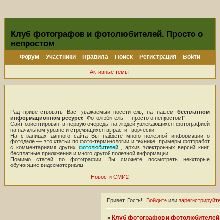
Клуб фотографов и фотолюбителей. Просто о
непростом
Форум
Участники
Правила
Поиск
Регистрация
Войти
Активные темы
Рад приветствовать Вас, уважаемый посетитель, на нашем
бесплатном
информационном ресурсе
“Фотолюбитель — просто о непростом!”
Сайт ориентирован, в первую очередь, на людей увлекающихся фотографией
на начальном уровне и стремящихся вырасти творчески.
На страницах данного сайта Вы найдете много полезной информации о
фотоделе — это статьи по фото-терминологии и технике, примеры фоторабот
с комментариями других
фотолюбителей
, архив электронных версий книг,
бесплатные приложения и много другой полезной информации.
Помимо статей по фотографии, Вы сможете посмотреть некоторые
обучающие видеоматериалы.
Новости СМИ2
Привет, Гость!
Войдите
или
зарегистрируйт
»
Клуб фотографов и фотолюбителей.